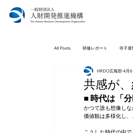
All Posts
研修レポート
寺子屋
HRDO広報部
4月
共感が、
■ 時代は「
かつて誰も想像しな
価値観は多様化し、
こうした時代の中で