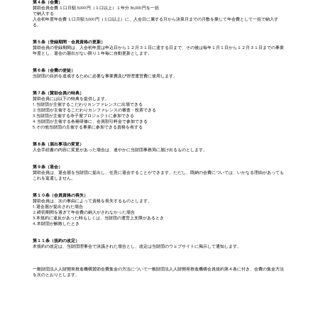
第４条（会費）
賛助会員会費 １口月額 3,000 円（１口以上）１年分 36,000 円を一括
で納入する
入会初年度年会費 １口月額 3,000 円（１口以上）に、入会日に属する月から決算月までの月数を乗じて年会費として一括で納入す
る。
第５条（登録期間・会員資格の更新）
賛助会員の登録期間は、入会初年度は申込日から１２月３１日に達する日まで、その後は毎年１月１日から１２月３１日までの事業
年度とし、退会の届出がない限り１年毎に自動更新とします。
第６条（会費の使徒）
当財団の目的を達成するために必要な事業費及び管理運営費に使用します。
第７条（賛助会員の特典）
賛助会員には以下の特典を提供します。
1. 当財団が主催するこだわりカンファレンスに出場できる
2. 当財団が主催するこだわりカンファレンスの審査・投票できる
3. 当財団が主催する寺子屋プロジェクトに参加できる
4. 当財団が主催する各種研修に、会員割引料金で参加できる
5. その他当財団の主催する事業に参加できる資格を有する
第８条（届出事項の変更）
入会手続書の内容に変更があった場合は、速やかに当財団事務局に届け出るものとします。
第９条（退会）
賛助会員は、退会届を当財団に提出し、任意に退会することができます。ただし、既納の会費については、いかなる理由があっても
これを返還しません。
第１０条（会員資格の喪失）
賛助会員は、次の事由によって資格を喪失するものとします。
1. 退会届が提出された場合
2. 締切期間を過ぎて年会費の納入がされなかった場合
3. 本規約に違反があった時もしくは、当財団の運営上支障があるとき
4. 本財団が解散したとき
第１１条（規約の改定）
本規約の改定は、当財団理事会で決議された場合とし、改定は当財団のウェブサイトに掲示して通知します。
一般財団法人人財開発推進機構賛助会費集金の方法について一般財団法人人財開発推進機構会員規約第４条に付き、会費の集金方法
を次のとおりとします。