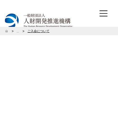
>
>
ご入会について
...