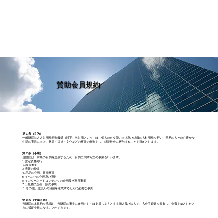
賛助会員規約
第１条（目的）
一般財団法人人財開発推進機構（以下、当財団という）は、個人の自立能力向上及び組織の人材開発を行い、世界の人々の心豊かな
生活の実現に向け、教育・福祉・文化などの事業の推進をし、経済社会に寄与することを目的とします。
第２条（事業）
当財団は、前条の目的を達成するため、目的に関する次の事業を行います。
1. 認定資格発行
2. 教育事業
3. 情報の提供
4. 用品の企画、販売事業
5. イベントの企画及び運営
6. インターネットコンテンツの企画及び運営事業
7. 出版物の企画、販売事業
8. その他、当法人の目的を達成するために必要な事業
第３条（賛助会員）
当財団の本規約を承認し、当財団の事業に参画もしくは支援しようとする個人及び法人で、入会手続書を提出し、会費を納入したと
きに賛助会員になることができます。