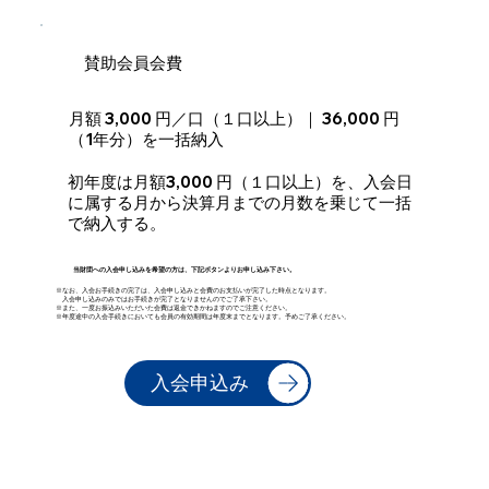
賛助会員会費
月額 3,000 円／口（１口以上）｜ 36,000 円
（1年分）を一括納入
初年度は月額3,000 円（１口以上）を、入会日
に属する月から決算月までの月数を乗じて一括
で納入する。
当財団への入会申し込みを希望の方は、下記ボタンよりお申し込み下さい。
※なお、入会お手続きの完了は、入会申し込みと会費のお支払いが完了した時点となります。
入会申し込みのみではお手続きが完了となりませんのでご了承下さい。
※また、一度お振込みいただいた会費は返金できかねますのでご注意ください。
※年度途中の入会手続きにおいても会員の有効期間は年度末までとなります。予めご了承ください。
入会申込み