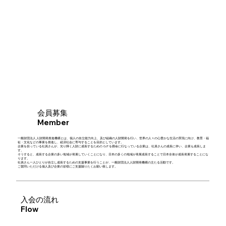
​会員募集
Member
一般財団法人 人財開発推進機構とは、個人の自立能力向上、及び組織の人財開発を行い、世界の人々の心豊かな生活の実現に向け、教育・福
祉・文化などの事業を推進し、経済社会に寄与することを目的としています。
企業を担っている社員さんが、光り輝く人財に成長するための OJT を懸命に行なっている企業は、社員さんの成長に伴い、企業も成長しま
す。
そうすると、成長する企業の多い地域が発展していくことになり、日本の多くの地域が発展成長することで日本全体が成長発展することにな
ります。
社員さん一人ひとりが自立し成長するための支援事業を行うことが、一般財団法人人財開発機構の主たる活動です。
ご賛同いただける個人及び企業の皆様にご支援賜りたくお願い致します。
入会の流れ
Flow