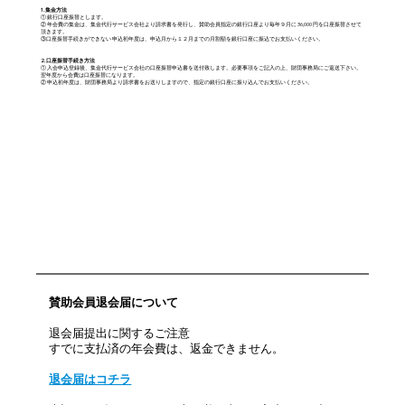
1. 集金方法
① 銀行口座振替とします。
② 年会費の集金は、集金代行サービス会社より請求書を発行し、賛助会員指定の銀行口座より毎年９月に 36,000 円を口座振替させて
頂きます。
③口座振替手続きができない 申込初年度は、申込月から１２月までの月割額を銀行口座に振込でお支払いください。
2. 口座振替手続き方法
① 入会申込登録後、集金代行サービス会社の口座振替申込書を送付致します。必要事項をご記入の上、財団事務局にご返送下さい。
翌年度から会費は口座振替になります。
② 申込初年度は、財団事務局より請求書をお送りしますので、指定の銀行口座に振り込んでお支払いください。
賛助会員退会届について
退会届提出に関するご注意
すでに支払済の年会費は、返金できません。
退会届はコチラ