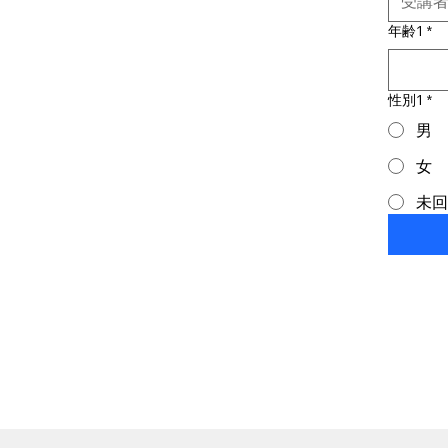
年齢1
*
性別1
*
男
女
未回