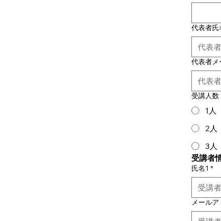
代表者氏
代表者メ
受講人数
1人
2人
3人
受講者
氏名1
*
メールア