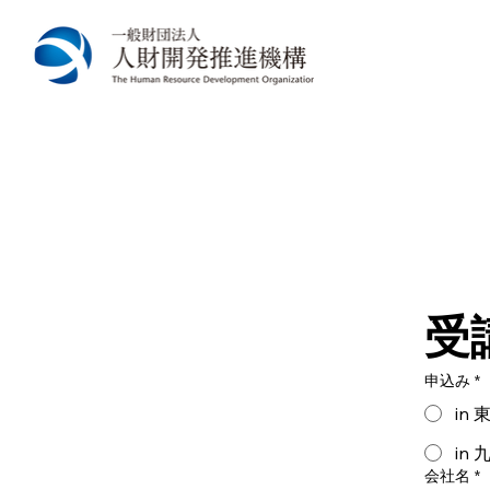
受
申込み
*
in 
in 
会社名
*