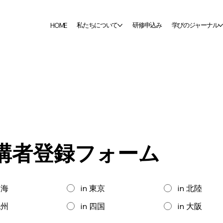
私たちについて
研修申込み
学びのジャーナル
HOME
講者登録フォーム
東海
in 東京
in 北陸
九州
in 四国
in 大阪