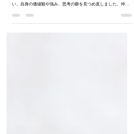
人財育成の原点は「自分を知ること」から始まります。JOBイ
ンサイトセミナー東京では29名の受講生が自己認識と向き合
い、自身の価値観や強み、思考の癖を見つめ直しました。仲間
との対話やフィードバックを通じて他者理解を深め、違いを受
け入れることでコミュニケーションやリーダーシップにも変化
が生まれています。人が変わると、組織も変わる。その第一歩
となった3日間の学びをご紹介します。