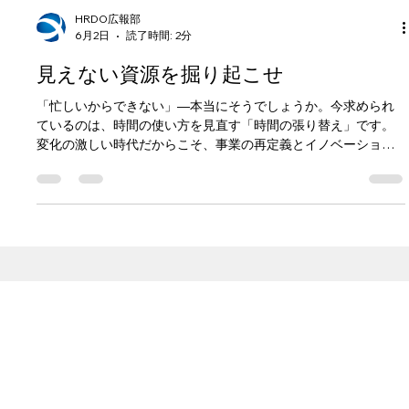
HRDO広報部
6月2日
読了時間: 2分
見えない資源を掘り起こせ
「忙しいからできない」—本当にそうでしょうか。今求められ
ているのは、時間の使い方を見直す「時間の張り替え」です。
変化の激しい時代だからこそ、事業の再定義とイノベーション
の準備が必要です。そして企業の最大の資源は、人の心の中に
あります。人と組織の可能性について考える6月コラムです。
一灯照隅、万灯照国