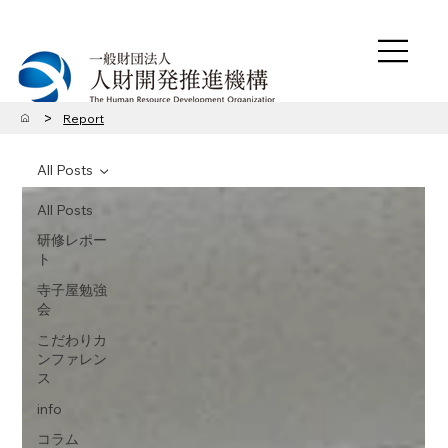
>
Report
All Posts
All Posts
研修レポー
ト
寺子屋勉強
会
こだわりカ
ンファレン
ス
info
コラム