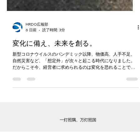
HRDO広報部
6 日前
読了時間: 3分
変化に備え、未来を創る。
新型コロナウイルスのパンデミック以降、物価高、人手不足、
自然災害など、「想定外」が次々と起こる時代になりました。
だからこそ今、経営者に求められるのは変化を恐れることでは
なく、変化に対応できる企業づくりです。他社には真似できな
い付加価値を生み出し、人とのつながりや学びを未来への力に
変える。これからの中小企業経営に必要な視点を考える8月コラ
ムです。
一灯照隅、万灯照国